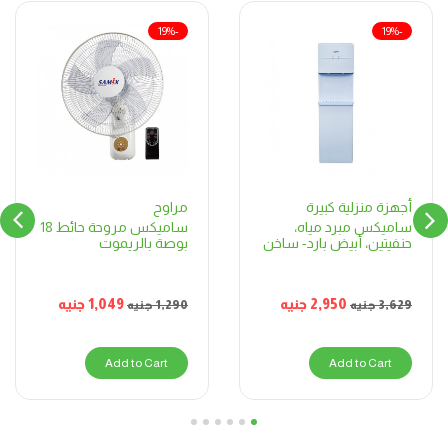
-19%
-19%
مراوح
أجهزة منزلية كبيرة
ساميكس مروحة حائط 18
ساميكس مبرد مياه،
بوصة بالريموت
حنفيتين، أبيض بارد- ساخن
1,049
جنيه
2,950
جنيه
1,290
جنيه
3,629
جنيه
Add to Cart
Add to Cart
6
5
4
3
2
1