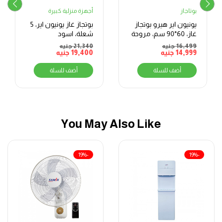
بوتاجاز
أجهزة منزلية كبيرة
يونيون اير هيرو بوتجاز
بوتجاز غاز يونيون اير، 5
غاز، 60*90 سم، مروحة
شعلة، اسود
نصف أمان، ستانلس
16,499
جنيه
21,340
جنيه
14,999
جنيه
ستيل أحمر معدني –
19,400
جنيه
C69SRMF2C447SOFHERO2WAL
أضف للسلة
أضف للسلة
You May Also Like
-19%
-19%