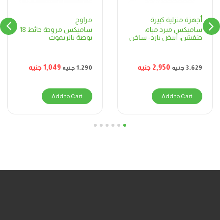
مراوح
أجهزة منزلية كبيرة
ساميكس مروحة حائط 18
ساميكس مبرد مياه،
بوصة بالريموت
حنفيتين، أبيض بارد- ساخن
1,049
جنيه
2,950
جنيه
1,290
جنيه
3,629
جنيه
Add to Cart
Add to Cart
6
5
4
3
2
1