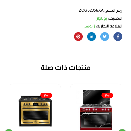
رمز المنتج:
ZCG62356XA
التصنيف:
بوتاجاز
العلامة التجارية:
زانوسي
منتجات ذات صلة
-9%
-9%