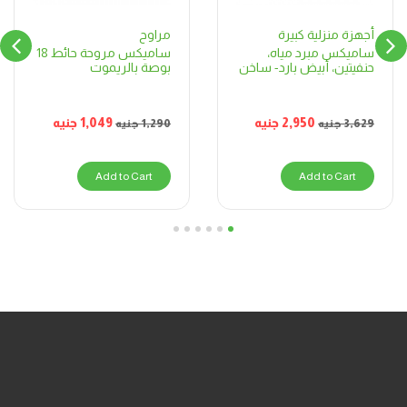
مراوح
أجهزة منزلية كبيرة
ساميكس مروحة حائط 18
ساميكس مبرد مياه،
بوصة بالريموت
حنفيتين، أبيض بارد- ساخن
1,049
جنيه
2,950
جنيه
1,290
جنيه
3,629
جنيه
Add to Cart
Add to Cart
6
5
4
3
2
1