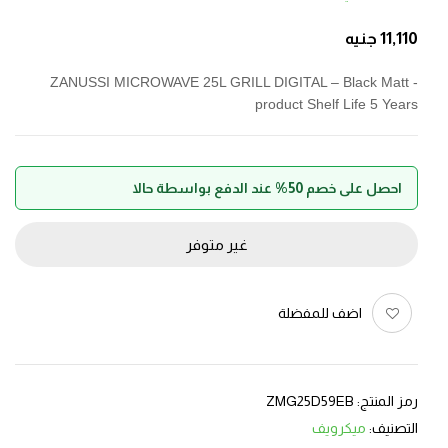
11,110
جنيه
ZANUSSI MICROWAVE 25L GRILL DIGITAL – Black Matt -
product Shelf Life 5 Years
احصل على خصم 50% عند الدفع بواسطة حالا
غير متوفر
اضف للمفضلة
رمز المنتج:
ZMG25D59EB
التصنيف:
ميكرويف