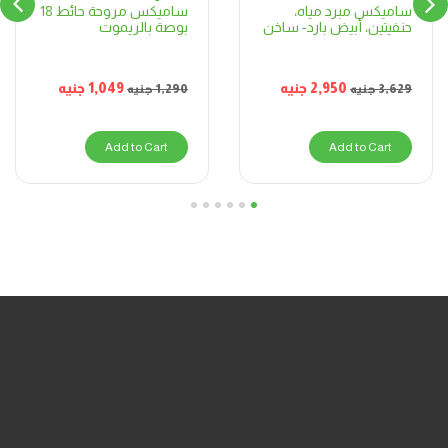
ساميكس مروحة حائط 18
ساميكس مبرد مياه،
بوصة بالريموت
حنفيتين، أبيض بارد- ساخن
1,049
جنيه
2,950
جنيه
1,290
جنيه
3,629
جنيه
Add to Cart
Add to Cart
6
5
4
3
2
1