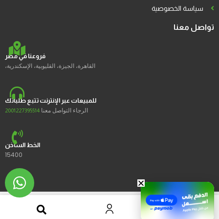
سياسة الخصوصية
تواصل معنا
فروعنا في مصر
القاهرة، الجيزة، القليوبية، الإسكندرية،
للمبيعات عبر الإنترنت تتبع طلباتك
الرجاء التواصل معنا
2001227395514
الخط الساخن
15400
2023 © Ustores جميع الحقوق محفوظة