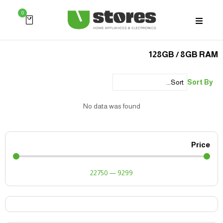
0
128GB / 8GB RAM
Sort By
No data was found
Price
22750
—
9299