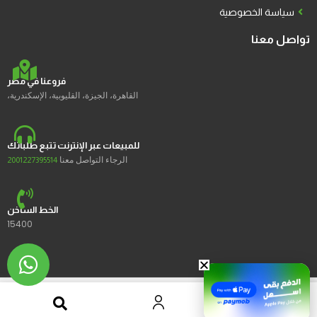
سياسة الخصوصية
تواصل معنا
فروعنا في مصر
القاهرة، الجيزة، القليوبية، الإسكندرية،
للمبيعات عبر الإنترنت تتبع طلباتك
الرجاء التواصل معنا
2001227395514
الخط الساخن
15400
2023 © Ustores جميع الحقوق محفوظة