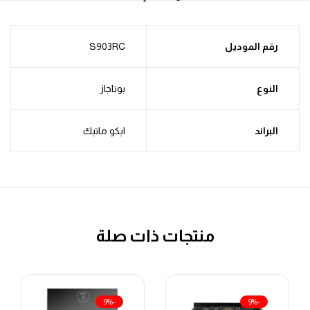
رقم الموديل
S903RC
النوع
بوتاجاز
البراند
ايكو ماتيك
منتجات ذات صلة
-9%
-9%