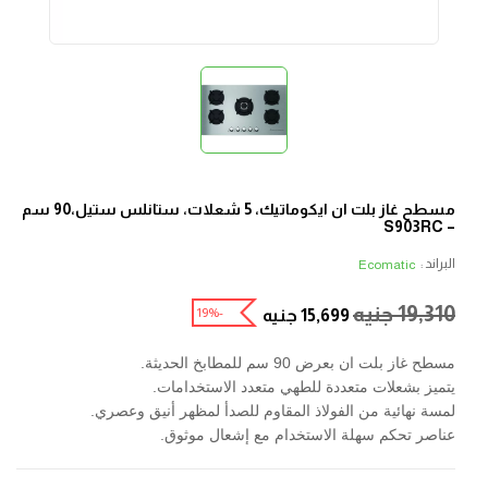
مسطح غاز بلت ان ايكوماتيك، 5 شعلات، ستانلس ستيل،90 سم
– S903RC
البراند :
Ecomatic
19,310
جنيه
-19%
15,699
جنيه
مسطح غاز بلت ان بعرض 90 سم للمطابخ الحديثة.
يتميز بشعلات متعددة للطهي متعدد الاستخدامات.
لمسة نهائية من الفولاذ المقاوم للصدأ لمظهر أنيق وعصري.
عناصر تحكم سهلة الاستخدام مع إشعال موثوق.