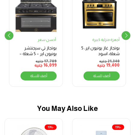
أجهزة منزلية كبيرة
أحسن سعر
بوتجاز غاز يونيون اير، 5
بوتجاز تي سيجنتشر
شعلة، اسود
يونيون اير – 5 شعلة –
90 * 60سم – اسود
21,340
جنيه
17,709
جنيه
19,400
جنيه
16,099
جنيه
وذهبي – مروحة فرن –
C69EB-GC-511-CSF-
أضف للسلة
أضف للسلة
2W-TSBG-AL
You May Also Like
-19%
-19%