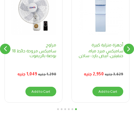
مراوح
أجهزة منزلية كبيرة
ساميكس مروحة حائط 18
ساميكس مبرد مياه،
بوصة بالريموت
حنفيتين، أبيض بارد- ساخن
1,049
جنيه
2,950
جنيه
1,290
جنيه
3,629
جنيه
Add to Cart
Add to Cart
6
5
4
3
2
1