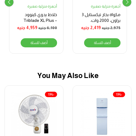
أجهزة منزلية صغيرة
أجهزة منزلية صغيرة
مكواة بخار تيكستايل 3
خلاط يدوي كينوود
براون، 2000 وات،
Triblade XL Plus –
ابيض/ازرق – TS340C
1000 وات – أسود
2,419
جنيه
4,959
جنيه
2,975
جنيه
6,100
جنيه
أضف للسلة
أضف للسلة
You May Also Like
-19%
-19%