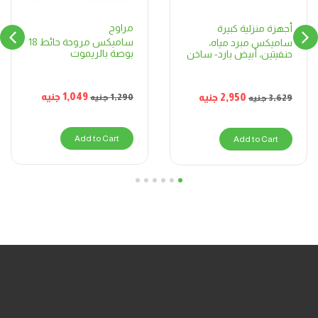
مراوح
أجهزة منزلية كبيرة
ساميكس مروحة حائط 18
ساميكس مبرد مياه،
بوصة بالريموت
حنفيتين، أبيض بارد- ساخن
1,049
جنيه
2,950
جنيه
1,290
جنيه
3,629
جنيه
Add to Cart
Add to Cart
6
5
4
3
2
1