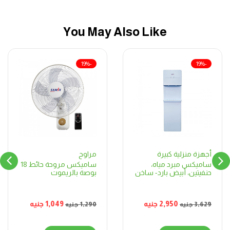
You May Also Like
-19%
-19%
مراوح
أجهزة منزلية كبيرة
ساميكس مروحة حائط 18
ساميكس مبرد مياه،
بوصة بالريموت
حنفيتين، أبيض بارد- ساخن
1,049
جنيه
2,950
جنيه
1,290
جنيه
3,629
جنيه