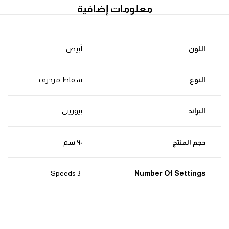
معلومات إضافية
اللون
أبيض
النوع
شفاط مزخرف
البراند
بيوريتي
حجم المنتج
٩٠ سم
3 Speeds
Number Of Settings