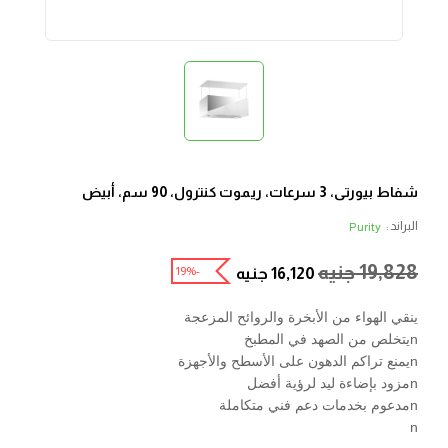
شفاط بيورتى، 3 سرعات، ريموت كنترول، 90 سم، أبيض
البراند :
Purity
19,828
جنيه
-19%
16,120
جنيه
ينقي الهواء من الأبخرة والروائح المزعجة
nيتخلص من الصهد في المطبخ
nيمنع تراكم الدهون على الأسطح والأجهزة
nمزود بإضاءة ليد لرؤية أفضل
nمدعوم بخدمات دعم فني متكاملة
n