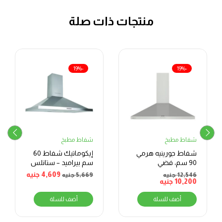
منتجات ذات صلة
-19%
-19%
شفاط مطبخ
شفاط مطبخ
شفاط جورينيه هرمي
إيكوماتيك شفاط 60
90 سم، فضي
سم بيراميد – ستانلس
4,609
جنيه
12,546
جنيه
5,669
جنيه
10,200
جنيه
أضف للسلة
أضف للسلة