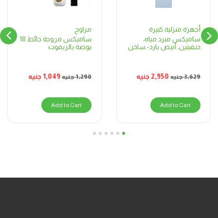
مراوح
أجهزة منزلية كبيرة
ساميكس مروحة حائط 18
ساميكس مبرد مياه،
بوصة بالريموت
حنفيتين، أبيض بارد- ساخن
1,049
جنيه
2,950
جنيه
1,290
جنيه
3,629
جنيه
Add to Cart
Add to Cart
6
5
4
3
2
1