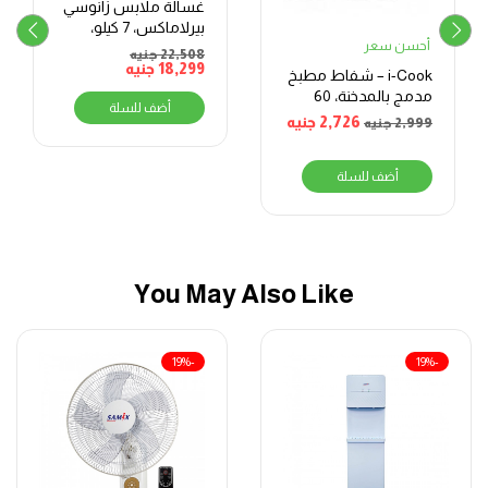
غسالة ملابس زانوسي
بيرلاماكس، 7 كيلو،
أحسن سعر
ابيض – ZWF7240WS5
22,508
جنيه
18,299
جنيه
i-Cook – شفاط مطبخ
مدمج بالمدخنة، 60
أضف للسلة
سم، فضي
2,726
جنيه
2,999
جنيه
أضف للسلة
You May Also Like
-19%
-19%