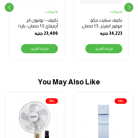
تكييفات
تكييفات
تكييف سبليت بيكو،
تكييف – يونيون اير
موتور انفرتر، 1.5 حصان،
أرتيفاي 1.5 حصان- بارد/
بارد وساخن، ابيض –
ساخن ARTIFY
34,223
جنيه
23,400
جنيه
012_HRS
BIHT1241X
قراءة المزيد
قراءة المزيد
You May Also Like
-19%
-19%