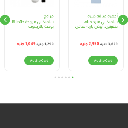
مراوح
أجهزة منزلية كبيرة
ساميكس مروحة حائط 18
ساميكس مبرد مياه،
بوصة بالريموت
حنفيتين، أبيض بارد- ساخن
1,049
جنيه
2,950
جنيه
1,290
جنيه
3,629
جنيه
Add to Cart
Add to Cart
6
5
4
3
2
1