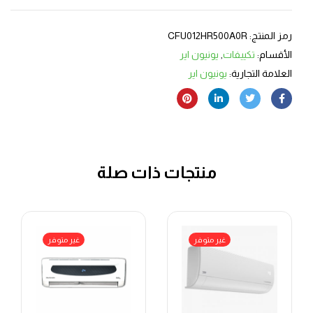
رمز المنتج:
CFU012HR500A0R
الأقسام:
تكييفات
,
يونيون اير
العلامة التجارية:
يونيون اير
منتجات ذات صلة
غير متوفر
غير متوفر